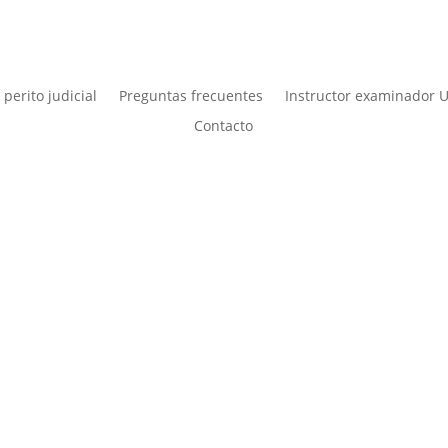
l perito judicial
Preguntas frecuentes
Instructor examinador 
Contacto
d e integridad de nuestros peritos se mantienen intactas. Para los 
ictos de intereses, lo que es sinónimo de una situación en la que, d