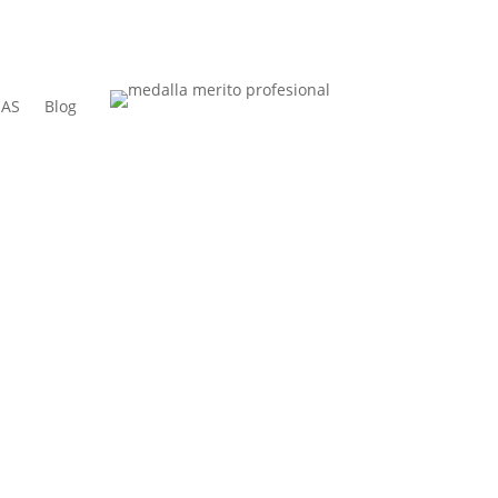
UAS
Blog
peritos judiciales, actuar de forma
ebido a...