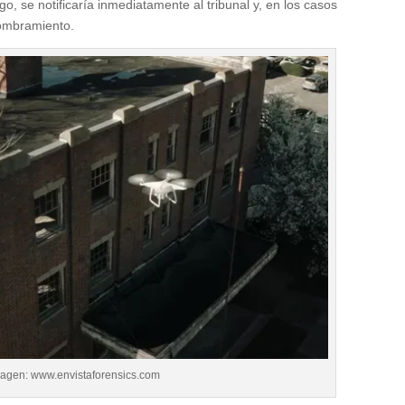
, se notificaría inmediatamente al tribunal y, en los casos
nombramiento.
agen: www.envistaforensics.com